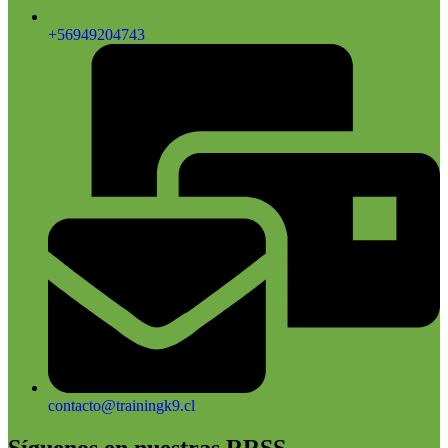
+56949204743
contacto@trainingk9.cl
Síguenos en nuestras RRSS