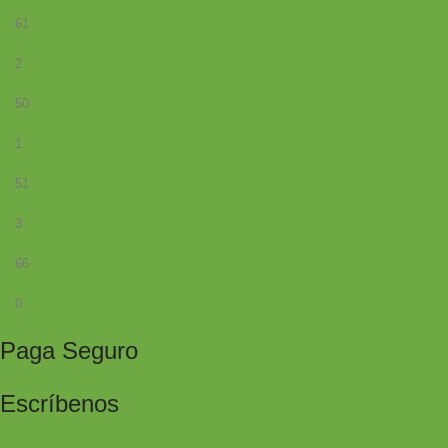
61
2
50
1
51
3
66
0
Paga Seguro
Escríbenos