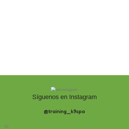
Síguenos en Instagram
@training_k9spa
53