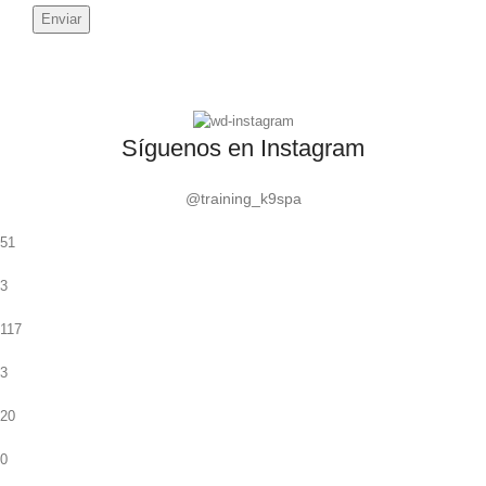
Síguenos en Instagram
@training_k9spa
51
3
117
3
20
0