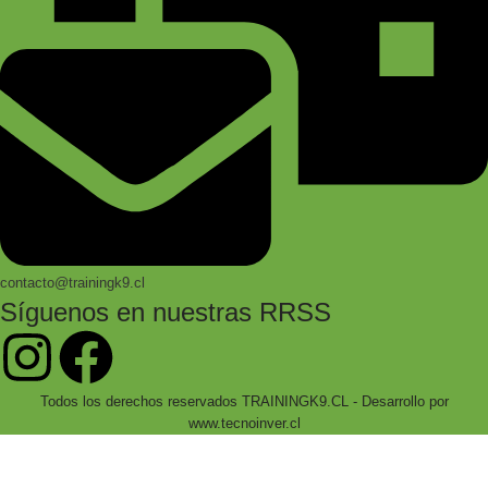
contacto@trainingk9.cl
Síguenos en nuestras RRSS
Todos los derechos reservados TRAININGK9.CL - Desarrollo por
www.tecnoinver.cl
Bienvenidos a Training K9!