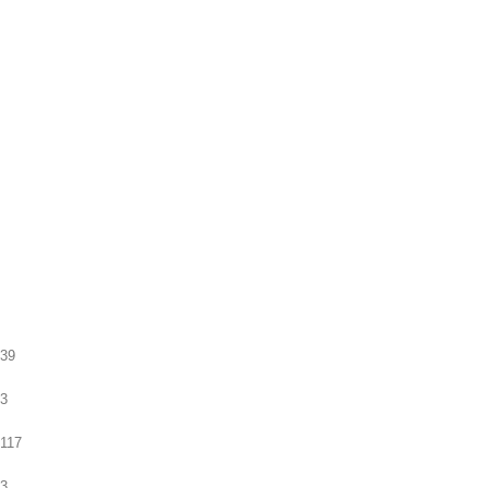
39
3
117
3