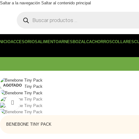
Saltar a la navegación
Saltar al contenido principal
INICIO
ACCESORIOS
ALIMENTO
ARNES
BOZAL
CACHORROS
COLLARES
C
AGOTADO
Haga clic para ampliar
BENEBONE TINY PACK