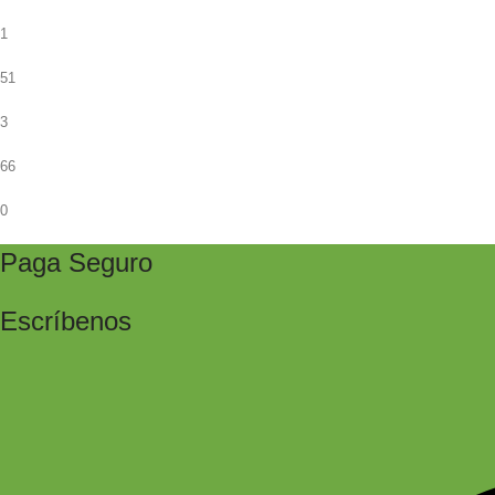
1
51
3
66
0
Paga Seguro
Escríbenos