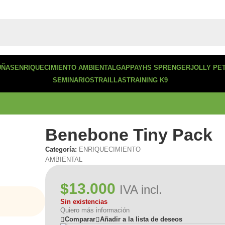
UÑAS
ENRIQUECIMIENTO AMBIENTAL
GAPPAY
HS SPRENGER
JOLLY PE
SEMINARIOS
TRAILLAS
TRAINING K9
Benebone Tiny Pack
Categoría:
ENRIQUECIMIENTO
AMBIENTAL
$
13.000
IVA incl.
Sin existencias
Quiero más información
Comparar
Añadir a la lista de deseos