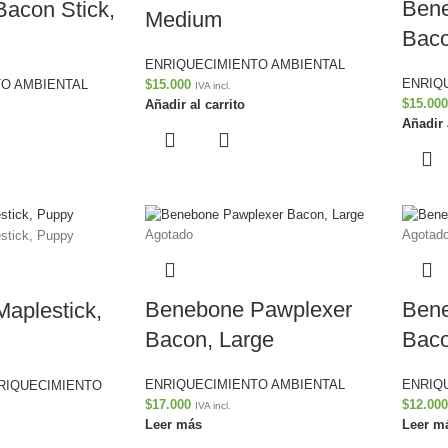
Bene
acon Stick,
Medium
Bac
ENRIQUECIMIENTO AMBIENTAL
ENRIQ
O AMBIENTAL
$
15.000
IVA incl.
$
15.000
Añadir al carrito
Añadir 
Agotado
Agotad
Benebone Pawplexer
Bene
aplestick,
Bacon, Large
Bac
ENRIQUECIMIENTO AMBIENTAL
ENRIQ
RIQUECIMIENTO
$
17.000
$
12.000
IVA incl.
Leer más
Leer m