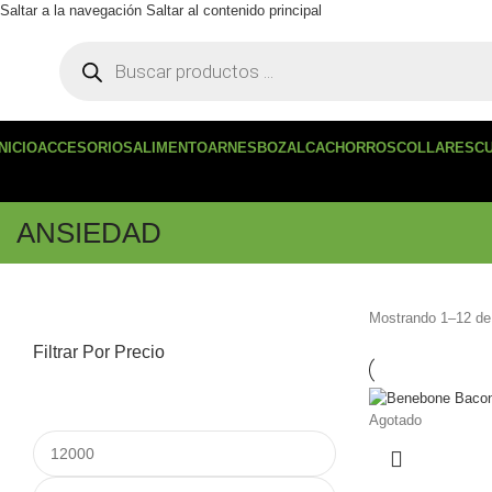
Saltar a la navegación
Saltar al contenido principal
INICIO
ACCESORIOS
ALIMENTO
ARNES
BOZAL
CACHORROS
COLLARES
C
ANSIEDAD
Mostrando 1–12 de
Filtrar Por Precio
Agotado