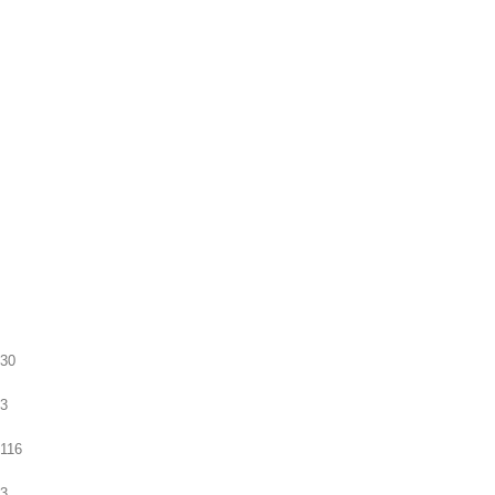
30
3
116
3