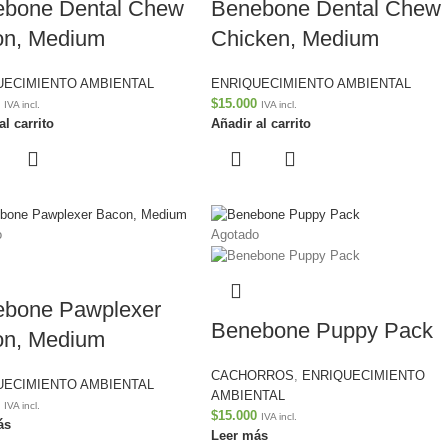
bone Dental Chew
Benebone Dental Chew
on, Medium
Chicken, Medium
UECIMIENTO AMBIENTAL
ENRIQUECIMIENTO AMBIENTAL
$
15.000
IVA incl.
IVA incl.
al carrito
Añadir al carrito
o
Agotado
bone Pawplexer
Benebone Puppy Pack
on, Medium
CACHORROS
,
ENRIQUECIMIENTO
UECIMIENTO AMBIENTAL
AMBIENTAL
IVA incl.
$
15.000
IVA incl.
ás
Leer más