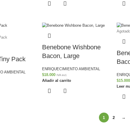
Agotad
Benebone Wishbone
Ben
Bacon, Large
iny Pack
Bac
ENRIQUECIMIENTO AMBIENTAL
O AMBIENTAL
$
18.000
ENRIQ
IVA incl.
Añadir al carrito
$
15.000
Leer m
1
2
→