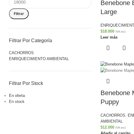
Benebone B
Large
Filtrar
ENRIQUECIMIENT
$
18.000
IVA incl.
Leer más
Filtrar Por Categoría
CACHORROS
ENRIQUECIMIENTO AMBIENTAL
Filtrar Por Stock
Benebone M
En oferta
Puppy
En stock
CACHORROS
,
EN
AMBIENTAL
$
12.000
IVA incl.
Añadir al carrito