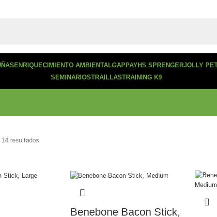
UÑAS
ENRIQUECIMIENTO AMBIENTAL
GAPPAY
HS SPRENGER
JOLLY PE
SEMINARIOS
TRAILLAS
TRAINING K9
 14 resultados
Benebone Bacon Stick,