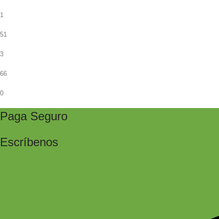
1
51
3
66
0
Paga Seguro
Escríbenos