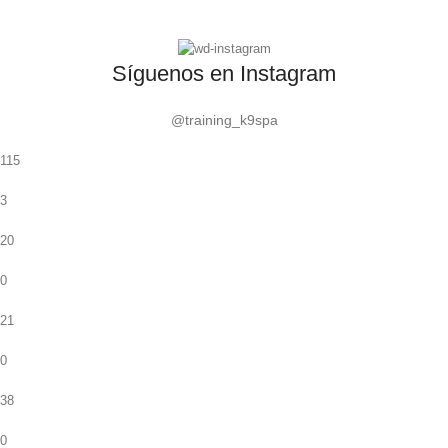
Síguenos en Instagram
@training_k9spa
115
3
20
0
21
0
38
0