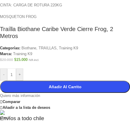
CINTA: CARGA DE ROTURA 220KG
MOSQUETON FROG
Traílla Biothane Caribe Verde Cierre Frog, 2
Metros
Categorías:
Biothane
,
TRAILLAS
,
Training K9
Marca:
Training K9
$
15.000
$
20.000
IVA incl.
-
+
Añadir Al Carrito
Quiero más información
Comparar
Añadir a la lista de deseos
Envíos a todo chile