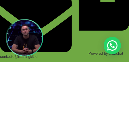
Powered by
Joinchat
contacto@trainingk9.cl
Síguenos en nuestras RRSS
Todos los derechos reservados TRAININGK9.CL - Desarrollo por
www.tecnoinver.cl
Bienvenidos a Training K9!
Accede a cientos de productos especializados