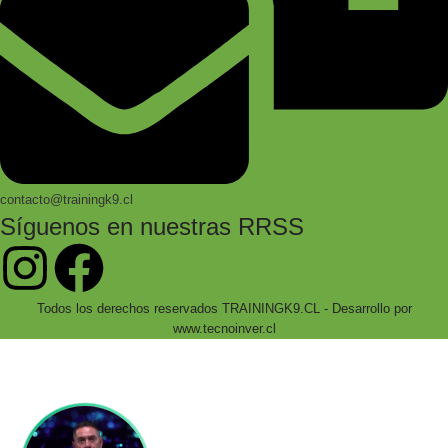
contacto@trainingk9.cl
Síguenos en nuestras RRSS
Todos los derechos reservados TRAININGK9.CL - Desarrollo por
www.tecnoinver.cl
Bienvenidos a Training K9!
Accede a cientos de productos especializados