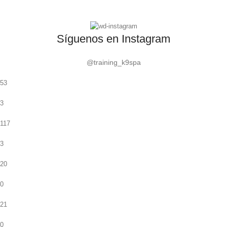
Síguenos en Instagram
@training_k9spa
53
3
117
3
20
0
21
0