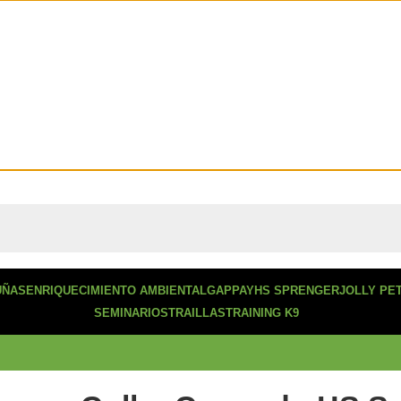
con envío a todo chile!
UÑAS
ENRIQUECIMIENTO AMBIENTAL
GAPPAY
HS SPRENGER
JOLLY PE
SEMINARIOS
TRAILLAS
TRAINING K9