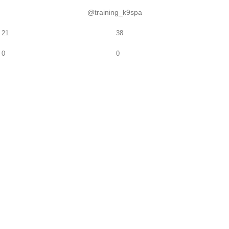
@training_k9spa
21
38
0
0