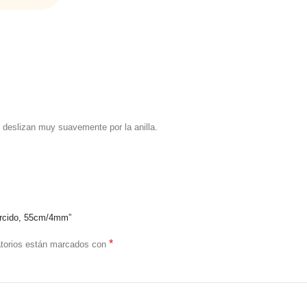
e deslizan muy suavemente por la anilla.
orcido, 55cm/4mm”
*
atorios están marcados con