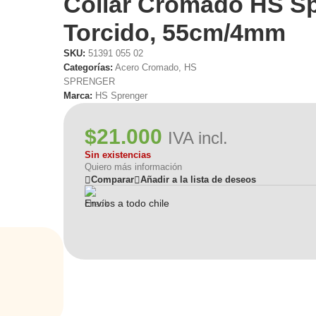
Collar Cromado HS Sp
Torcido, 55cm/4mm
SKU:
51391 055 02
Categorías:
Acero Cromado
,
HS
SPRENGER
Marca:
HS Sprenger
$
21.000
IVA incl.
Sin existencias
Quiero más información
Comparar
Añadir a la lista de deseos
Envíos a todo chile