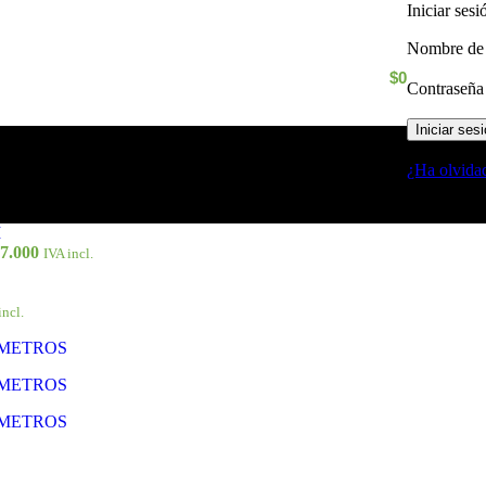
Iniciar ses
Nombre de 
$
0
Contraseñ
Iniciar ses
¿Ha olvida
7.000
IVA incl.
incl.