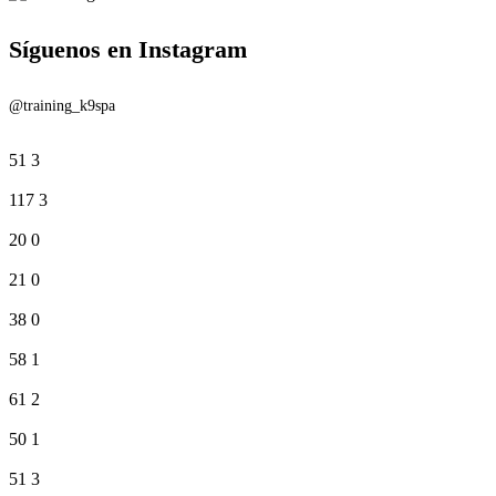
Síguenos en Instagram
@training_k9spa
51
3
117
3
20
0
21
0
38
0
58
1
61
2
50
1
51
3