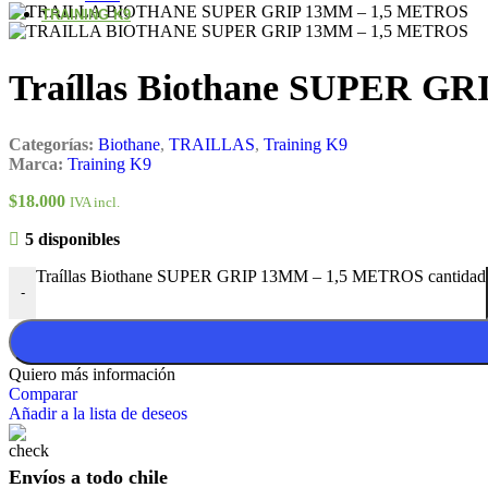
TRAINING K9
Traíllas Biothane SUPER G
Categorías:
Biothane
,
TRAILLAS
,
Training K9
Marca:
Training K9
$
18.000
IVA incl.
5 disponibles
Traíllas Biothane SUPER GRIP 13MM – 1,5 METROS cantidad
-
Quiero más información
Comparar
Añadir a la lista de deseos
Envíos a todo chile