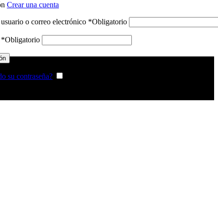
ión
Crear una cuenta
usuario o correo electrónico
*
Obligatorio
a
*
Obligatorio
ión
do su contraseña?
Recordarme