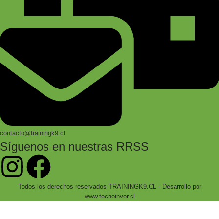
contacto@trainingk9.cl
Síguenos en nuestras RRSS
Todos los derechos reservados TRAININGK9.CL - Desarrollo por
www.tecnoinver.cl
Bienvenidos a Training K9!