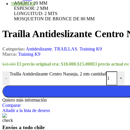
ANCHO: 20 MM
TRAINING K9
ESPESOR: 2 MM
LONGUITUD: 2 MTS
MOSQUETON DE BRONCE DE 80 MM
Traílla Antideslizante Centro 
Categorías:
Antideslizante
,
TRAILLAS
,
Training K9
Marca:
Training K9
El precio original era: $18.000.
$
15.000
El precio actual es:
$
18.000
Traílla Antideslizante Centro Naranja, 2 mts cantidad
-
+
Quiero más información
Comparar
Añadir a la lista de deseos
Envíos a todo chile