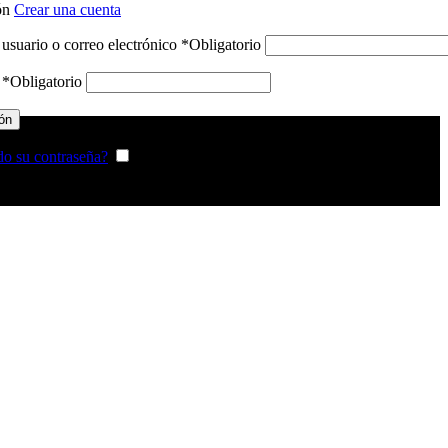
ión
Crear una cuenta
usuario o correo electrónico
*
Obligatorio
a
*
Obligatorio
ión
do su contraseña?
Recordarme