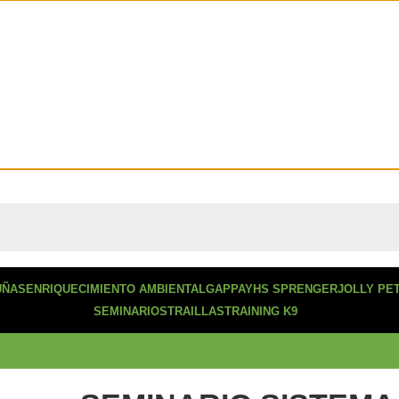
con envío a todo chile!
UÑAS
ENRIQUECIMIENTO AMBIENTAL
GAPPAY
HS SPRENGER
JOLLY PE
SEMINARIOS
TRAILLAS
TRAINING K9