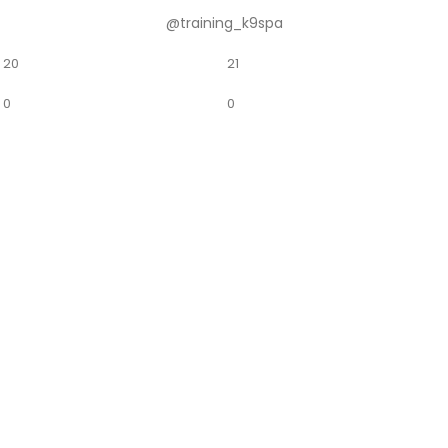
@training_k9spa
20
21
0
0