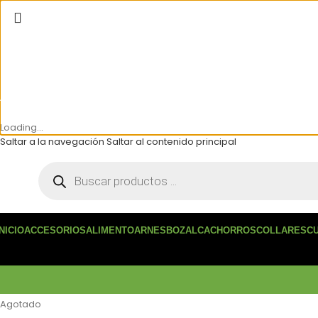
Bienvenidos a Training K9!
Accede a cientos de productos especializados 
Loading...
Saltar a la navegación
Saltar al contenido principal
INICIO
ACCESORIOS
ALIMENTO
ARNES
BOZAL
CACHORROS
COLLARES
C
Agotado