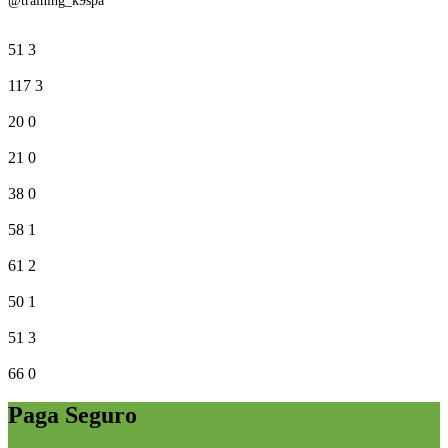
@training_k9spa
51
3
117
3
20
0
21
0
38
0
58
1
61
2
50
1
51
3
66
0
Paga Seguro