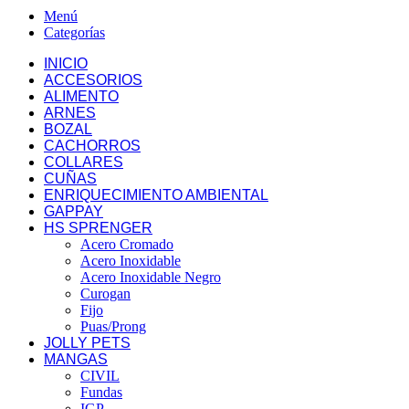
Menú
Categorías
INICIO
ACCESORIOS
ALIMENTO
ARNES
BOZAL
CACHORROS
COLLARES
CUÑAS
ENRIQUECIMIENTO AMBIENTAL
GAPPAY
HS SPRENGER
Acero Cromado
Acero Inoxidable
Acero Inoxidable Negro
Curogan
Fijo
Puas/Prong
JOLLY PETS
MANGAS
CIVIL
Fundas
IGP