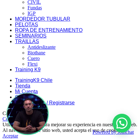
CIVIL
Fundas
IGP
MORDEDOR TUBULAR
PELOTAS
ROPA DE ENTRENAMIENTO
SEMINARIOS
TRAILLAS
Antideslizante
Biothane
Cuero
Flexi
Training K9
TrainingK9 Chile
Tienda
Mi Cuenta
Carrito
Iniciar Sesión / Registrarse
Carrito de compra
Cerrar
Utilizamos cookies para mejorar su experiencia en nuestro sitio web.
Al navegar por este sitio web, usted acepta el uso de cookies.
Powered by
Joinchat
Aceptar