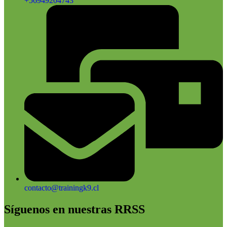
+56949204743
contacto@trainingk9.cl
Síguenos en nuestras RRSS