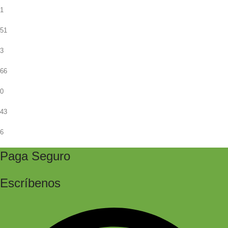
1
51
3
66
0
43
6
Paga Seguro
Escríbenos