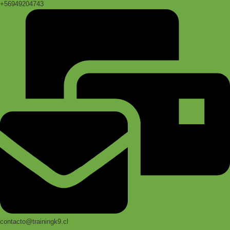
+56949204743
contacto@trainingk9.cl