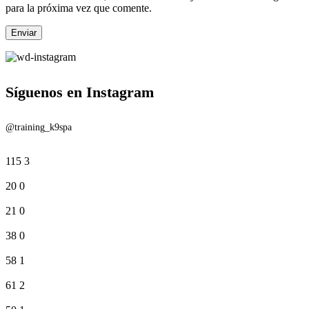
para la próxima vez que comente.
Síguenos en Instagram
@training_k9spa
115
3
20
0
21
0
38
0
58
1
61
2