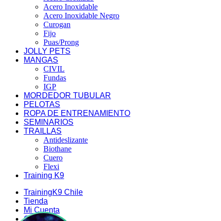
Acero Inoxidable
Acero Inoxidable Negro
Curogan
Fijo
Puas/Prong
JOLLY PETS
MANGAS
CIVIL
Fundas
IGP
MORDEDOR TUBULAR
PELOTAS
ROPA DE ENTRENAMIENTO
SEMINARIOS
TRAILLAS
Antideslizante
Biothane
Cuero
Flexi
Training K9
TrainingK9 Chile
Tienda
Mi Cuenta
Carrito