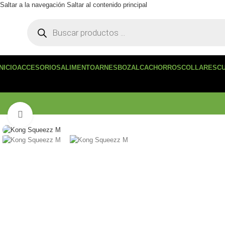
Saltar a la navegación
Saltar al contenido principal
INICIO
ACCESORIOS
ALIMENTO
ARNES
BOZAL
CACHORROS
COLLARES
C
Haga clic para ampliar