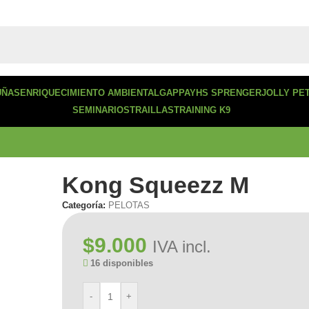
UÑAS
ENRIQUECIMIENTO AMBIENTAL
GAPPAY
HS SPRENGER
JOLLY PE
SEMINARIOS
TRAILLAS
TRAINING K9
Kong Squeezz M
Categoría:
PELOTAS
$
9.000
IVA incl.
16 disponibles
-
+