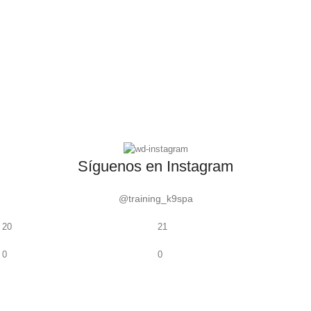
Síguenos en Instagram
@training_k9spa
20
21
0
0