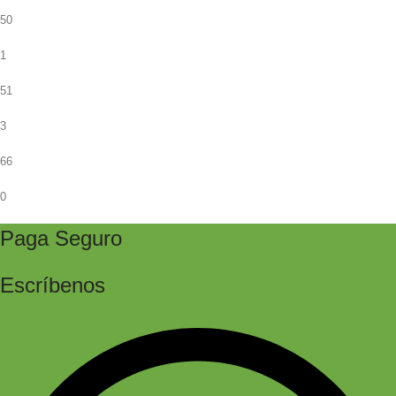
50
1
51
3
66
0
Paga Seguro
Escríbenos