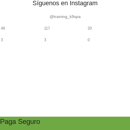
Síguenos en Instagram
@training_k9spa
49
117
20
3
3
0
Paga Seguro