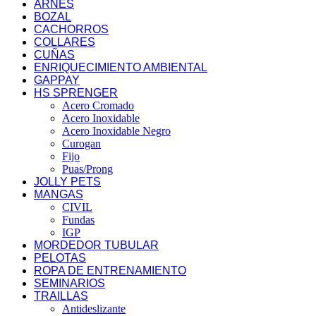
ARNES
BOZAL
CACHORROS
COLLARES
CUÑAS
ENRIQUECIMIENTO AMBIENTAL
GAPPAY
HS SPRENGER
Acero Cromado
Acero Inoxidable
Acero Inoxidable Negro
Curogan
Fijo
Puas/Prong
JOLLY PETS
MANGAS
CIVIL
Fundas
IGP
MORDEDOR TUBULAR
PELOTAS
ROPA DE ENTRENAMIENTO
SEMINARIOS
TRAILLAS
Antideslizante