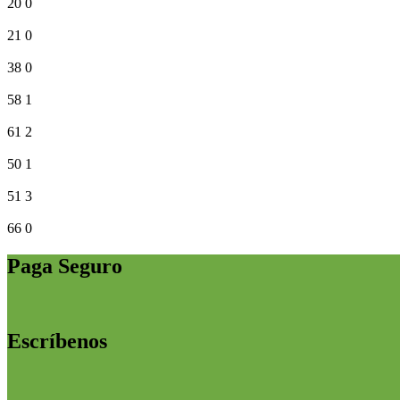
20
0
21
0
38
0
58
1
61
2
50
1
51
3
66
0
Paga Seguro
Escríbenos