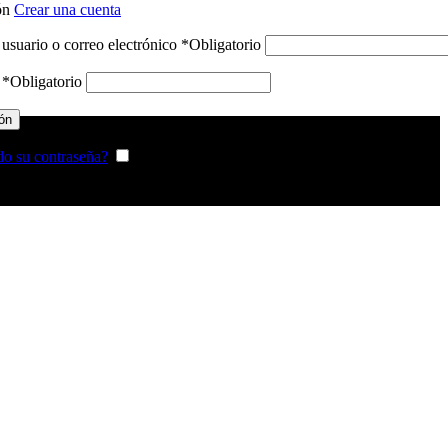
ión
Crear una cuenta
usuario o correo electrónico
*
Obligatorio
a
*
Obligatorio
ión
do su contraseña?
Recordarme