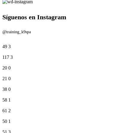
Síguenos en Instagram
@training_k9spa
49
3
117
3
20
0
21
0
38
0
58
1
61
2
50
1
51
3