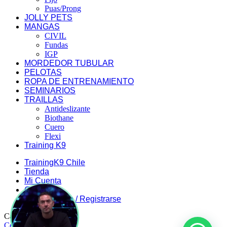
Puas/Prong
JOLLY PETS
MANGAS
CIVIL
Fundas
IGP
MORDEDOR TUBULAR
PELOTAS
ROPA DE ENTRENAMIENTO
SEMINARIOS
TRAILLAS
Antideslizante
Biothane
Cuero
Flexi
Training K9
TrainingK9 Chile
Tienda
Mi Cuenta
Carrito
Iniciar Sesión / Registrarse
Carrito de compra
Cerrar