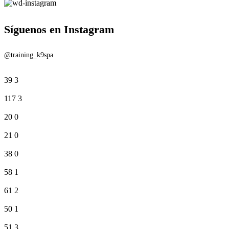
Síguenos en Instagram
@training_k9spa
39
3
117
3
20
0
21
0
38
0
58
1
61
2
50
1
51
3