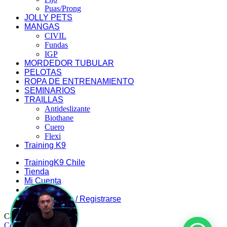
Puas/Prong
JOLLY PETS
MANGAS
CIVIL
Fundas
IGP
MORDEDOR TUBULAR
PELOTAS
ROPA DE ENTRENAMIENTO
SEMINARIOS
TRAILLAS
Antideslizante
Biothane
Cuero
Flexi
Training K9
TrainingK9 Chile
Tienda
Mi Cuenta
Carrito
Iniciar Sesión / Registrarse
Carrito de compra
Cerrar