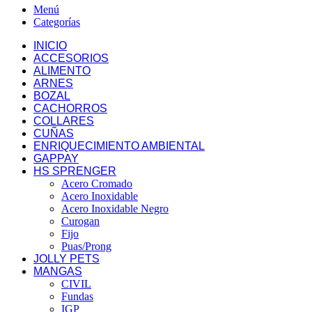
Menú
Categorías
INICIO
ACCESORIOS
ALIMENTO
ARNES
BOZAL
CACHORROS
COLLARES
CUÑAS
ENRIQUECIMIENTO AMBIENTAL
GAPPAY
HS SPRENGER
Acero Cromado
Acero Inoxidable
Acero Inoxidable Negro
Curogan
Fijo
Puas/Prong
JOLLY PETS
MANGAS
CIVIL
Fundas
IGP