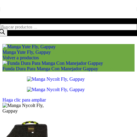
Saltar a la navegación
Saltar al contenido principal
Búsqueda de productos
Manga Yute Fly, Gappay
$
85.000
IVA incl.
Volver a productos
Funda Dura Para Manga Con Manejador Gappay
$
60.000
IVA incl.
Haga clic para ampliar