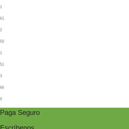
1
61
2
50
1
51
3
66
0
Paga Seguro
Escríbenos