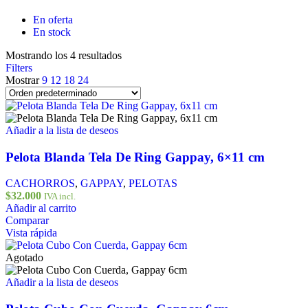
En oferta
En stock
Mostrando los 4 resultados
Filters
Mostrar
9
12
18
24
Añadir a la lista de deseos
Pelota Blanda Tela De Ring Gappay, 6×11 cm
CACHORROS
,
GAPPAY
,
PELOTAS
$
32.000
IVA incl.
Añadir al carrito
Comparar
Vista rápida
Agotado
Añadir a la lista de deseos